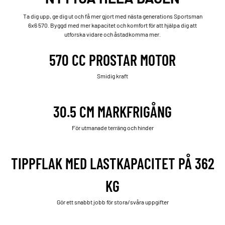
Ta dig upp, ge dig ut och få mer gjort med nästa generations Sportsman
6x6 570. Byggd med mer kapacitet och komfort för att hjälpa dig att
utforska vidare och åstadkomma mer.
570 CC PROSTAR MOTOR
Smidig kraft
30.5 CM MARKFRIGÅNG
För utmanade terräng och hinder
TIPPFLAK MED LASTKAPACITET PÅ 362
KG
Gör ett snabbt jobb för stora/svåra uppgifter