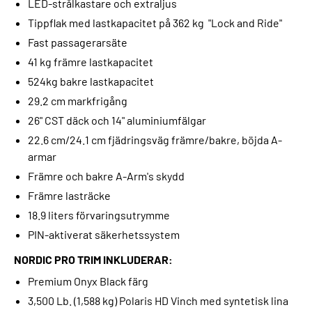
LED-strålkastare och extraljus
Tippflak med lastkapacitet på 362 kg "Lock and Ride"
Fast passagerarsäte
41 kg främre lastkapacitet
524kg bakre lastkapacitet
29.2 cm markfrigång
26" CST däck och 14" aluminiumfälgar
22.6 cm/24.1 cm fjädringsväg främre/bakre, böjda A-
armar
Främre och bakre A-Arm's skydd
Främre lasträcke
18.9 liters förvaringsutrymme
PIN-aktiverat säkerhetssystem
NORDIC PRO TRIM INKLUDERAR:
Premium Onyx Black färg
3,500 Lb. (1,588 kg) Polaris HD Vinch med syntetisk lina