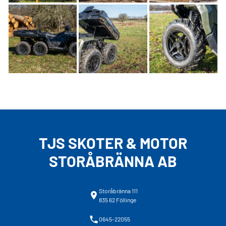
TJS SKOTER & MOTOR
STORÅBRÄNNA AB
Storåbränna 111
835 62 Föllinge
0645-22055