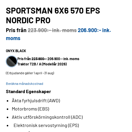
SPORTSMAN 6X6 570 EPS
NORDIC PRO
Pris från
223.900:- ink. moms
206.900:- ink.
moms
ONYX BLACK
Pris från
223.900:-
206.900:- ink. moms
Traktor T2B / A (Modellår 2026)
(Erbjudande gäller 1 april -31 aug)
Beräkna månadskostnad
Standard Egenskaper
Äkta fyrhjulsdrift (AWD)
Motorbroms (EBS)
Aktiv utförskörningskontroll (ADC)
Elektronisk servostyrning (EPS)