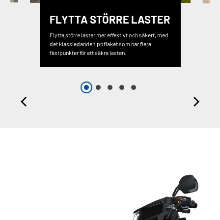
FLYTTA STÖRRE LASTER
Flytta större laster mer effektivt och säkert, med
det klassledande tippflaket som har flera
fästpunkter för att säkra lasten.