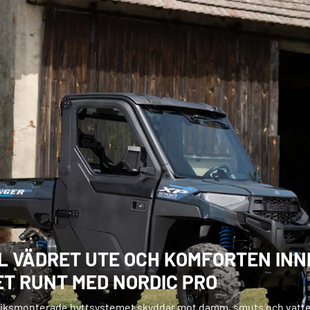
L VÄDRET UTE OCH KOMFORTEN INN
ET RUNT MED NORDIC PRO
riksmonterade hyttsystemet skyddar mot damm, smuts och vatte