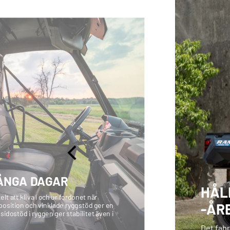
ÅNGA DAGAR
HÅL
t att kliva i och ur fordonet när
-ÅR
tposition och vinklade ryggstöd ger en
dostöd i ryggen ger stabilitet även i
Det fab