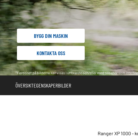
BYGG DIN MASKIN
KONTAKTA OSS
*Fordonet på bilderna kan visas i utförande och/eller med tillbehör som inte finns
ÖVERSIKT
EGENSKAPER
BILDER
Ranger XP 1000 - k