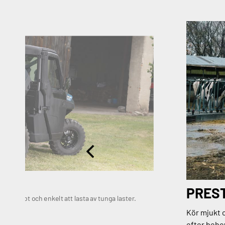
G
PREST
et snabbt och enkelt att lasta av tunga laster.
Kör mjukt 
efter beho