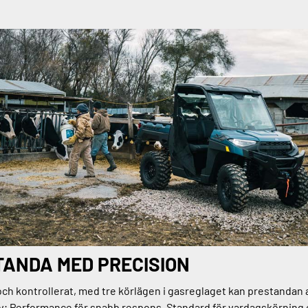
ANDA MED PRECISION
och kontrollerat, med tre körlägen i gasreglaget kan prestandan
v; Performance för snabb respons, Standard för vardagskörning