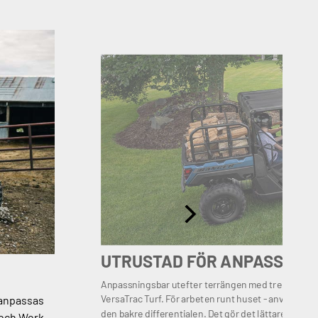
UTRUSTAD FÖR ANPASSNIN
Anpassningsbar utefter terrängen med tre olika dr
VersaTrac Turf. För arbeten runt huset - använd Vers
 anpassas
den bakre differentialen. Det gör det lättare att sv
 och Work