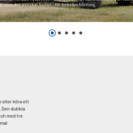
t som det minskar buller - för bekväm körning.
 eller köra ett
. Den dubbla
och med tre
imal